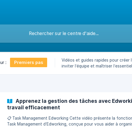
Vidéos et guides rapides pour créer 
Premiers pas
ur :
inviter l’équipe et maîtriser l’essenti
Docs, Fichiers, Chat, Réunions).
Apprenez la gestion des tâches avec Edworki
travail efficacement
📋 Task Management Edworking Cette vidéo présente la fonctionnalité
Task Management d’Edworking, conçue pour vous aider à organi
votre travail et garder le contrôle. Vous pouvez choisir entre la 