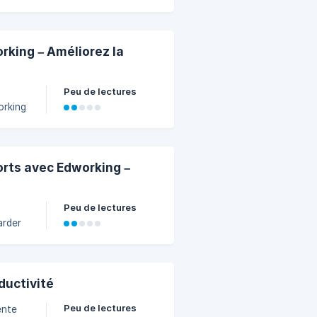
çu
ress,
oser.
rking – Améliorez la
Peu de lectures
orking
ul
ujours
tant
orts avec Edworking –
Peu de lectures
arder
ter des
et
vez
ductivité
Peu de lectures