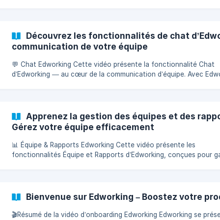
Board pour un tableau Kanban visuel ou la vue List pour un aper
simplifié. Chaque colonne représente un état — Backlog, In Prog
Completed — et vous pouvez déplacer les tâches par glisser-dép
Découvrez les fonctionnalités de chat d’Edwo
Pour noter quelque chose r
communication de votre équipe
💬 Chat Edworking Cette vidéo présente la fonctionnalité Chat
d’Edworking — au cœur de la communication d’équipe. Avec Edw
Chat, vous pouvez gérer toutes vos conversations depuis un se
endroit grâce aux chats dédiés aux Spaces, Tasks, Meetings et
discussions privées. Vos conversations récentes apparaissent to
dans la barre latérale gauche pour un accès rapide, vous permet
Apprenez la gestion des équipes et des rapp
de reprendre instantanément là où vous vous êt
Gérez votre équipe efficacement
📊 Équipe & Rapports Edworking Cette vidéo présente les
fonctionnalités Équipe et Rapports d’Edworking, conçues pour g
votre espace de travail organisé, connecté et informé. Pour invi
membres dans un espace, ouvrez simplement l’Espace souhaité 
utilisez le bouton Inviter pour partager un lien ou envoyer des
invitations par e-mail. Dans les paramètres de l’équipe, vous pou
Bienvenue sur Edworking – Boostez votre pro
modifier le nom, le logo et l’URL d
🎬Résumé de la vidéo d’onboarding Edworking Edworking se présente