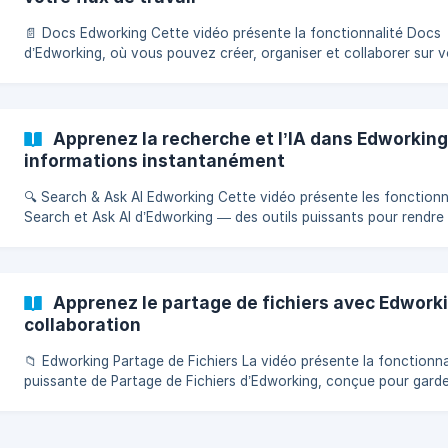
📄 Docs Edworking Cette vidéo présente la fonctionnalité Docs
d’Edworking, où vous pouvez créer, organiser et collaborer sur 
documents facilement. Avec Edworking Docs, tous vos documen
restent centralisés dans un espace connecté. Vous pouvez crée
dossiers, déplacer des fichiers entre les spaces et organiser vot
travail par projet ou équipe. Les documents se trouvent dans de
Apprenez la recherche et l’IA dans Edworking
spaces — comme votre espace personnel, celui
informations instantanément
🔍 Search & Ask AI Edworking Cette vidéo présente les fonctionnalités
Search et Ask AI d’Edworking — des outils puissants pour rendre
travail plus rapide et plus efficace. Grâce à la recherche aliment
l’IA, vous pouvez retrouver instantanément vos tâches, docume
images et PDFs. Aucun mot-clé exact n’est nécessaire — le sys
comprend le contexte et trouve ce qu’il vous faut. Vous pouvez f
Apprenez le partage de fichiers avec Edworkin
les résultats par *
collaboration
📁 Edworking Partage de Fichiers La vidéo présente la fonctionnalité
puissante de Partage de Fichiers d’Edworking, conçue pour gard
tous vos documents et médias organisés dans un espace de trav
sécurisé. Avec Edworking Files, les équipes peuvent stocker, stru
et accéder facilement à leur contenu sans dépendre de multiples