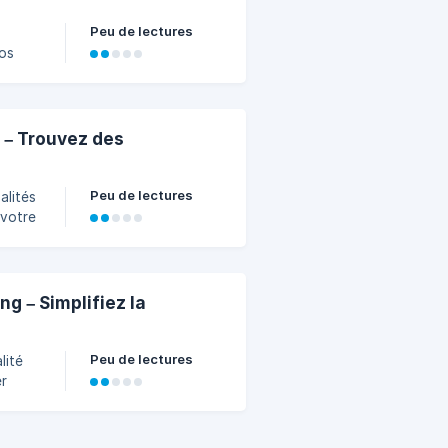
Peu de lectures
vos
ts
r des
re
s
 – Trouvez des
Peu de lectures
 votre
ée par
nts,
tème
iltrer
g – Simplifiez la
Peu de lectures
er
ail
cturer