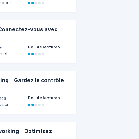
e pour
r les
 Connectez-vous avec
Peu de lectures
n et
unions
ifier
.
 le
ng – Gardez le contrôle
Peu de lectures
é sur
 barre
iers
orking – Optimisez