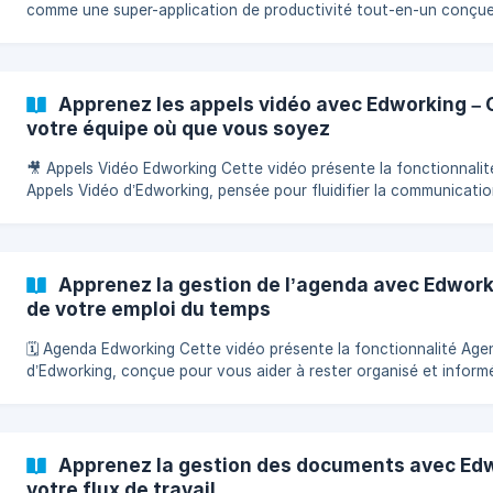
comme une super-application de productivité tout-en-un conçu
centraliser l’ensemble de votre flux de travail. La vidéo montre
comment les équipes peuvent gérer leurs tâches, rédiger des
documents, discuter, rejoindre des appels vidéo et partager des
fichiers, le tout dans un seul espace connecté. L’objectif : élimine
Apprenez les appels vidéo avec Edworking –
frictions et éviter d’utiliser plusieurs ou
votre équipe où que vous soyez
🎥 Appels Vidéo Edworking Cette vidéo présente la fonctionnalité
Appels Vidéo d’Edworking, pensée pour fluidifier la communicatio
simplifier la collaboration. La vue Réunions affiche toutes vos ré
passées et à venir, avec la possibilité de consulter les détails, vér
les participants et démarrer ou planifier un appel instantanément
Avant de rejoindre, l’écran d’aperçu permet d’ajuster la caméra et
Apprenez la gestion de l’agenda avec Edworki
microphone, de copie
de votre emploi du temps
🗓️ Agenda Edworking Cette vidéo présente la fonctionnalité Agenda
d’Edworking, conçue pour vous aider à rester organisé et inform
tout ce qui se passe dans votre workspace. Accessible depuis la
de navigation supérieure, l’Agenda offre une vue complète du
calendrier, incluant événements, échéances de tâches et calendr
externes synchronisés. Avec le bouton Sync, vous pouvez
Apprenez la gestion des documents avec Edw
personnaliser votre calendrier en un clic —
votre flux de travail