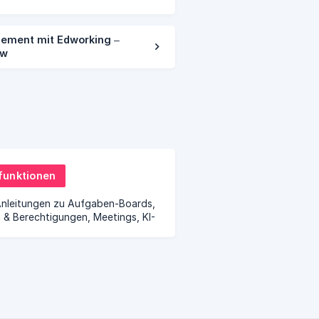
ment mit Edworking –
ow
unktionen
Anleitungen zu Aufgaben-Boards,
 & Berechtigungen, Meetings, KI-
 Google Kalender und Abrechnung.