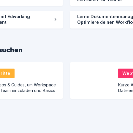
it Edworking –
Lerne Dokumentenmanage
ient
Optimiere deinen Workfl
hsuchen
ritte
Webf
deos & Guides, um Workspace
Kurze 
, Team einzuladen und Basics
Dateien
ufgaben, Docs, Dateien,
Tools,
gs).