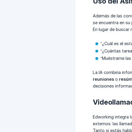
Uso del Asi
Además de las conv
se encuentra en su 
En lugar de buscar 
“¿Cuál es el est
“¿Cuántas tarea
“Muéstrame las 
La IA combina info
reuniones
o
resúm
decisiones informada
Videollama
Edworking integra 
externos: las llama
Tanto si estás habl