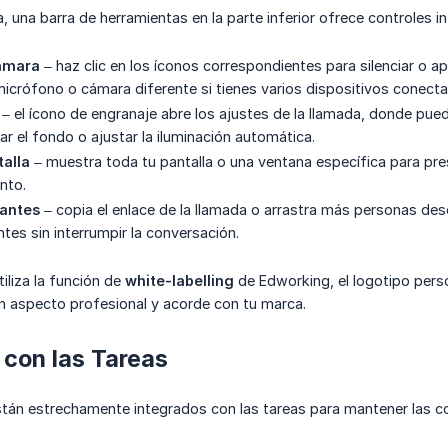
 una barra de herramientas en la parte inferior ofrece controles in
ámara
– haz clic en los íconos correspondientes para silenciar o a
micrófono o cámara diferente si tienes varios dispositivos conect
– el ícono de engranaje abre los ajustes de la llamada, donde pued
ar el fondo o ajustar la iluminación automática.
alla
– muestra toda tu pantalla o una ventana específica para pr
nto.
pantes
– copia el enlace de la llamada o arrastra más personas desd
ntes sin interrumpir la conversación.
tiliza la función de
white-labelling
de Edworking, el logotipo pers
n aspecto profesional y acorde con tu marca.
 con las Tareas
stán estrechamente integrados con las tareas para mantener las c