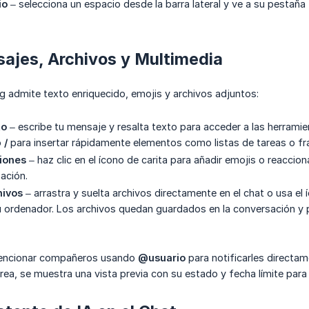
io
– selecciona un espacio desde la barra lateral y ve a su pestaña
ajes, Archivos y Multimedia
g admite texto enriquecido, emojis y archivos adjuntos:
to
– escribe tu mensaje y resalta texto para acceder a las herramie
o
/
para insertar rápidamente elementos como listas de tareas o f
iones
– haz clic en el ícono de carita para añadir emojis o reacci
sación.
hivos
– arrastra y suelta archivos directamente en el chat o usa e
 ordenador. Los archivos quedan guardados en la conversación y 
encionar compañeros usando
@usuario
para notificarles directam
rea, se muestra una vista previa con su estado y fecha límite para