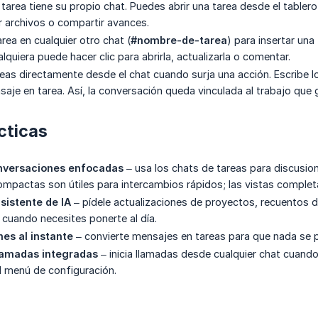
 tarea tiene su propio chat. Puedes abrir una tarea desde el table
r archivos o compartir avances.
rea en cualquier otro chat (
#nombre-de-tarea
) para insertar una
alquiera puede hacer clic para abrirla, actualizarla o comentar.
eas directamente desde el chat cuando surja una acción. Escribe l
saje en tarea. Así, la conversación queda vinculada al trabajo que 
cticas
nversaciones enfocadas
– usa los chats de tareas para discusio
mpactas son útiles para intercambios rápidos; las vistas comple
sistente de IA
– pídele actualizaciones de proyectos, recuentos 
cuando necesites ponerte al día.
es al instante
– convierte mensajes en tareas para que nada se pi
llamadas integradas
– inicia llamadas desde cualquier chat cuando 
l menú de configuración.