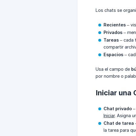
Los chats se organ
Recientes
– vi
Privados
– mens
Tareas
– cada t
compartir archiv
Espacios
– cad
Usa el campo de
b
por nombre o palabr
Iniciar una
Chat privado
– 
Iniciar
. Asigna u
Chat de tarea
–
la tarea para qu