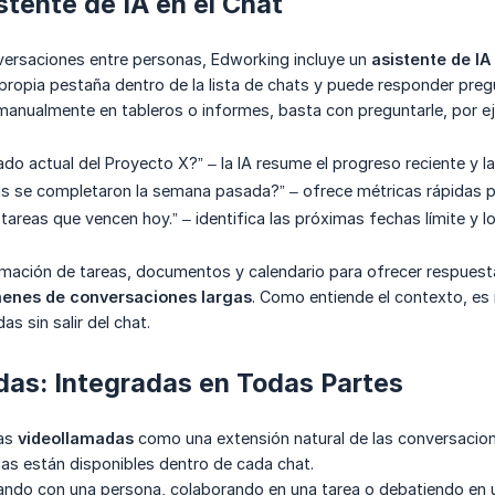
stente de IA en el Chat
ersaciones entre personas, Edworking incluye un
asistente de IA
propia pestaña dentro de la lista de chats y puede responder preg
manualmente en tableros o informes, basta con preguntarle, por e
ado actual del Proyecto X?” – la IA resume el progreso reciente y l
s se completaron la semana pasada?” – ofrece métricas rápidas p
tareas que vencen hoy.” – identifica las próximas fechas límite y l
rmación de tareas, documentos y calendario para ofrecer respues
enes de conversaciones largas
. Como entiende el contexto, es 
s sin salir del chat.
das: Integradas en Todas Partes
las
videollamadas
como una extensión natural de las conversacione
das están disponibles dentro de cada chat.
ando con una persona, colaborando en una tarea o debatiendo en u