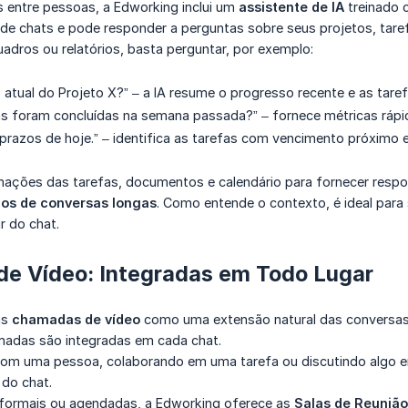
 entre pessoas, a Edworking inclui um
assistente de IA
treinado 
a de chats e pode responder a perguntas sobre seus projetos, tare
dros ou relatórios, basta perguntar, por exemplo:
s atual do Projeto X?” – a IA resume o progresso recente e as tare
as foram concluídas na semana passada?” – fornece métricas rápi
razos de hoje.” – identifica as tarefas com vencimento próximo 
mações das tarefas, documentos e calendário para fornecer res
os de conversas longas
. Como entende o contexto, é ideal para
r do chat.
e Vídeo: Integradas em Todo Lugar
as
chamadas de vídeo
como uma extensão natural das conversas. N
adas são integradas em cada chat.
om uma pessoa, colaborando em uma tarefa ou discutindo algo 
 do chat.
 formais ou agendadas, a Edworking oferece as
Salas de Reunião