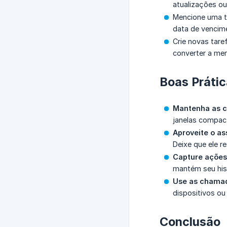
atualizações ou
Mencione uma t
data de vencime
Crie novas tare
converter a me
Boas Práti
Mantenha as c
janelas compact
Aproveite o as
Deixe que ele r
Capture ações
mantém seu his
Use as chamad
dispositivos ou
Conclusão