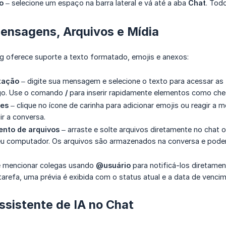
o
– selecione um espaço na barra lateral e vá até a aba
Chat
. Tod
ensagens, Arquivos e Mídia
g oferece suporte a texto formatado, emojis e anexos:
tação
– digite sua mensagem e selecione o texto para acessar as 
go. Use o comando
/
para inserir rapidamente elementos como chec
ões
– clique no ícone de carinha para adicionar emojis ou reagir 
ir a conversa.
nto de arquivos
– arraste e solte arquivos diretamente no chat 
eu computador. Os arquivos são armazenados na conversa e podem 
 mencionar colegas usando
@usuário
para notificá-los diretamen
arefa, uma prévia é exibida com o status atual e a data de venci
sistente de IA no Chat