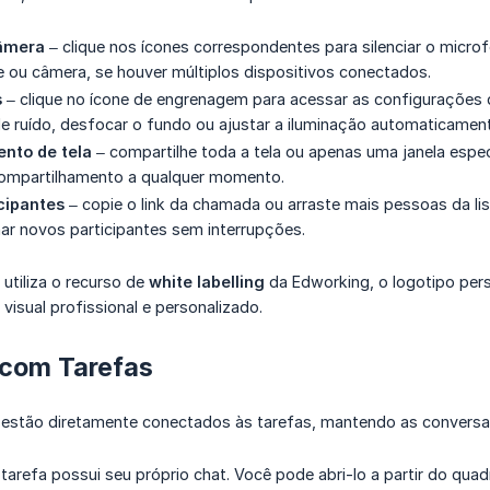
âmera
– clique nos ícones correspondentes para silenciar o microf
 ou câmera, se houver múltiplos dispositivos conectados.
s
– clique no ícone de engrenagem para acessar as configurações 
 ruído, desfocar o fundo ou ajustar a iluminação automaticament
nto de tela
– compartilhe toda a tela ou apenas uma janela espec
compartilhamento a qualquer momento.
cipantes
– copie o link da chamada ou arraste mais pessoas da li
nar novos participantes sem interrupções.
utiliza o recurso de
white labelling
da Edworking, o logotipo per
isual profissional e personalizado.
 com Tarefas
 estão diretamente conectados às tarefas, mantendo as conversas
tarefa possui seu próprio chat. Você pode abri-lo a partir do qua