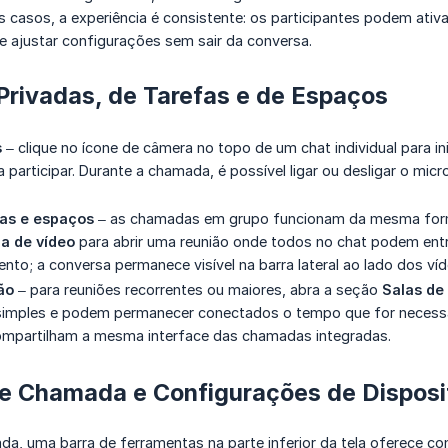
 casos, a experiência é consistente: os participantes podem ativa
 e ajustar configurações sem sair da conversa.
rivadas, de Tarefas e de Espaços
s
– clique no ícone de câmera no topo de um chat individual para 
a participar. Durante a chamada, é possível ligar ou desligar o mic
fas e espaços
– as chamadas em grupo funcionam da mesma forma.
a de vídeo
para abrir uma reunião onde todos no chat podem ent
to; a conversa permanece visível na barra lateral ao lado dos víd
ão
– para reuniões recorrentes ou maiores, abra a seção
Salas de
 simples e podem permanecer conectados o tempo que for necessá
mpartilham a mesma interface das chamadas integradas.
de Chamada e Configurações de Disposi
, uma barra de ferramentas na parte inferior da tela oferece cont