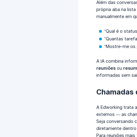
Além das conversas
própria aba na list
manualmente em qua
“Qual é o statu
“Quantas taref
“Mostre-me os p
A IA combina infor
reuniões
ou
resum
informadas sem sai
Chamadas d
A Edworking trata 
externos — as cham
Seja conversando c
diretamente dentro
Para reuniões mais