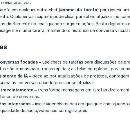
 enviar arquivos.
arefa em qualquer outro chat (
#nome-da-tarefa
) para inserir u
nto. Qualquer participante pode clicar para abrir, atualizar ou com
fas diretamente no chat quando surgirem ações. Basta digitar os 
nsagem em uma tarefa, mantendo o histórico da conversa vinculad
cas
onversas focadas
– use chats de tarefas para discussões de pro
as são ótimas para trocas rápidas; as telas completas, para con
sistente de IA
– peça ao bot atualizações de projetos, contagem
esuma as conversas quando precisar se atualizar.
 imediatamente
– transforme mensagens em tarefas diretamente 
tórico de conversas.
as integradas
– inicie videochamadas em qualquer chat quando 
 qualidade de áudio/vídeo nas configurações.