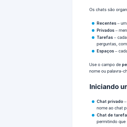
Os chats são organ
Recentes
– uma
Privados
– mens
Tarefas
– cada 
perguntas, comp
Espaços
– cada
Use o campo de
pe
nome ou palavra-ch
Iniciando 
Chat privado
–
nome ao chat pa
Chat de tarefa
permitindo que 